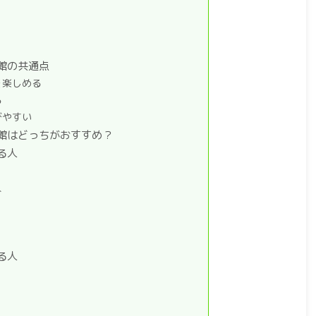
館の共通点
を楽しめる
る
びやすい
館はどっちがおすすめ？
る人
人
る人