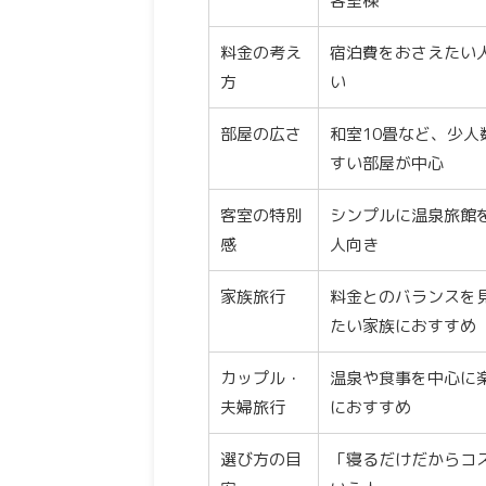
客室棟
料金の考え
宿泊費をおさえたい
方
い
部屋の広さ
和室10畳など、少人
すい部屋が中心
客室の特別
シンプルに温泉旅館
感
人向き
家族旅行
料金とのバランスを
たい家族におすすめ
カップル・
温泉や食事を中心に
夫婦旅行
におすすめ
選び方の目
「寝るだけだからコ