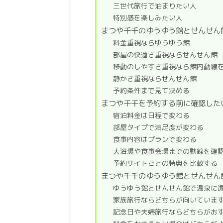
三世代旅行で泊まりたい人
特別感を楽しみたい人
まつや千千のゆうゆう館とせんせん
料金重視ならゆうゆう館
部屋の快適さ重視ならせんせん館
移動のしやすさ重視なら館内動線
静かさ重視ならせんせん館
予約条件まで見て決める
まつや千千を予約する前に確認した
宿泊料金は日程で変わる
部屋タイプで満足度が変わる
食事内容はプランで変わる
大浴場や食事会場までの動線を確
予約サイトごとの特典を比較する
まつや千千のゆうゆう館とせんせん
ゆうゆう館とせんせん館で温泉に
家族旅行ならどちらが向いていま
記念日や夫婦旅行ならどちらがお