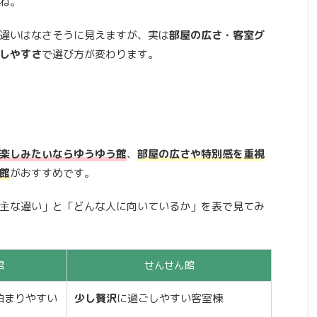
ね。
違いはなさそうに見えますが、実は
部屋の広さ・客室グ
しやすさ
で選び方が変わります。
楽しみたいならゆうゆう館
、
部屋の広さや特別感を重視
館
がおすすめです。
主な違い」と「どんな人に向いているか」を表で見てみ
館
せんせん館
泊まりやすい
少し贅沢
に過ごしやすい客室棟