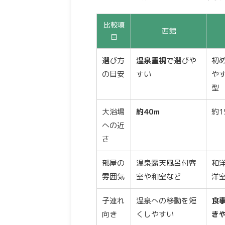
比較項
西館
目
選び方
温泉重視
で選びや
初
の目安
すい
や
型
大浴場
約40m
約1
への近
さ
部屋の
温泉露天風呂付客
和
雰囲気
室や和室など
洋
子連れ
温泉への移動を短
食
向き
くしやすい
き