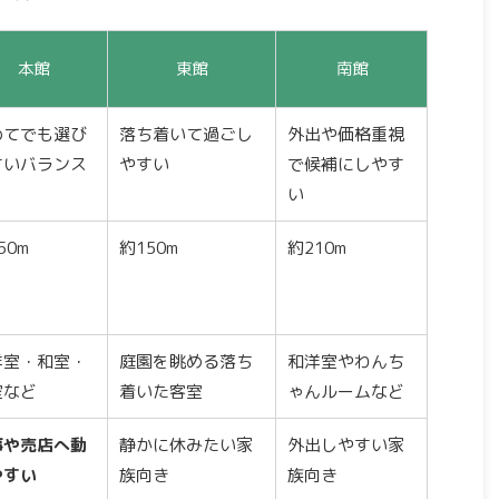
本館
東館
南館
めてでも選び
落ち着いて過ごし
外出や価格重視
すいバランス
やすい
で候補にしやす
い
50m
約150m
約210m
洋室・和室・
庭園を眺める落ち
和洋室やわんち
室など
着いた客室
ゃんルームなど
事や売店へ動
静かに休みたい家
外出しやすい家
やすい
族向き
族向き