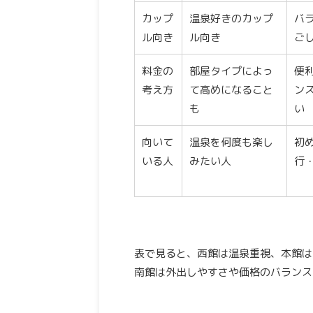
カップ
温泉好きのカップ
バ
ル向き
ル向き
ご
料金の
部屋タイプによっ
便
考え方
て高めになること
ン
も
い
向いて
温泉を何度も楽し
初
いる人
みたい人
行
表で見ると、西館は温泉重視、本館は
南館は外出しやすさや価格のバランス