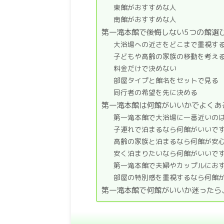
東館がおすすめな人
南館がおすすめな人
第一滝本館で後悔しない5つの館選
大浴場への近さをどこまで重視す
子どもや高齢の家族の移動を考え
料金だけで決めない
部屋タイプと館名をセットで見る
同行者の希望を先に決める
第一滝本館は何館がいいかでよくあ
第一滝本館で大浴場に一番近いの
子連れで泊まるなら何館がいいで
高齢の家族と泊まるなら何館が安
安く泊まりたいなら何館がいいで
第一滝本館で夫婦やカップルにお
部屋の特別感を重視するなら何館
第一滝本館で何館がいいか迷ったら