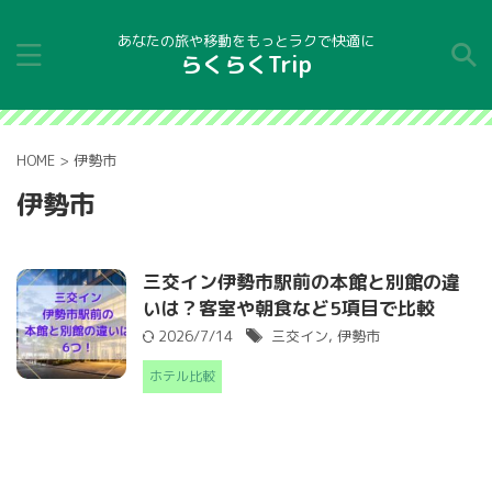
あなたの旅や移動をもっとラクで快適に
らくらくTrip
HOME
>
伊勢市
伊勢市
三交イン伊勢市駅前の本館と別館の違
いは？客室や朝食など5項目で比較
2026/7/14
三交イン
,
伊勢市
ホテル比較