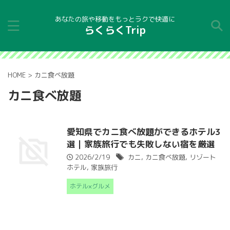
あなたの旅や移動をもっとラクで快適に
らくらくTrip
HOME
>
カニ食べ放題
カニ食べ放題
愛知県でカニ食べ放題ができるホテル3
選｜家族旅行でも失敗しない宿を厳選
2026/2/19
カニ
,
カニ食べ放題
,
リゾート
ホテル
,
家族旅行
ホテル×グルメ